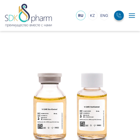
RU
KZ
ENG