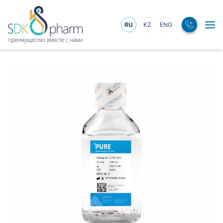
RU
KZ
ENG